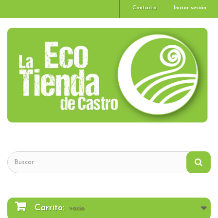
Contacta
Iniciar sesión
Carrito:
vacío